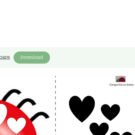
oare
Download