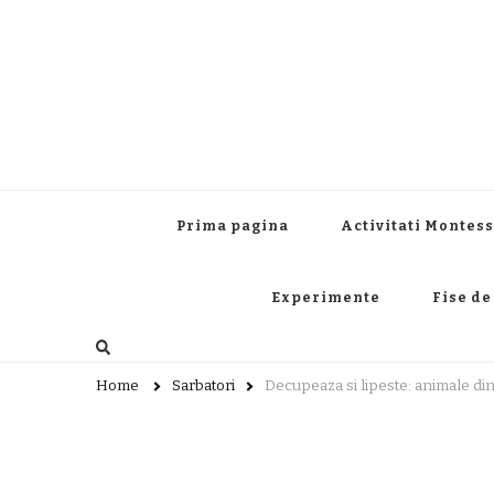
Prima pagina
Activitati Montess
Experimente
Fise de
Home
Sarbatori
Decupeaza si lipeste: animale din