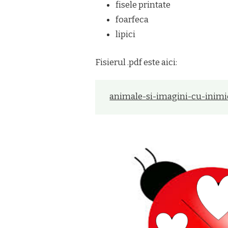
fisele printate
foarfeca
lipici
Fisierul .pdf este aici:
animale-si-imagini-cu-inimi