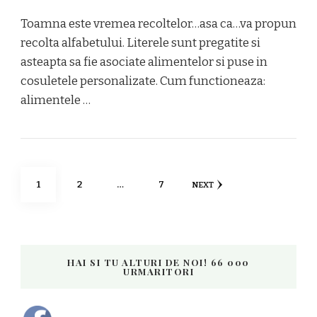
Toamna este vremea recoltelor…asa ca…va propun
recolta alfabetului. Literele sunt pregatite si
asteapta sa fie asociate alimentelor si puse in
cosuletele personalizate. Cum functioneaza:
alimentele …
Posts
PAGE
PAGE
PAGE
1
2
…
7
NEXT
navigation
HAI SI TU ALTURI DE NOI! 66 000
URMARITORI