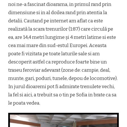
noi ne-a fascinat dioarama, in primul rand prin
dimensiune si in al doilea rand prin atentia la
detalii. Cautand pe internet am aflat ca este
realizată la scara trenurilor (1:87) care circulă pe
ea, are 14,4 metri lungime și 4 metri latime si este
cea mai mare din sud-estul Europei. Aceasta
poate fi vizitata pe toate laturile sale si am
descoperit astfel ca reproduce foarte bine un
traseu feroviar adevarat (zone de: campie, deal,
munte, gari, poduri, tunele, depou de locomotive).
In jurul dioaremi pot fi admirate trenulete vechi,
la fel si aici, a trebuit sa o tin pe Sofia in brate ca sa
le poata vedea.