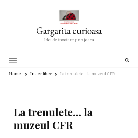
Gargarita curioasa
Idei de invatare prin joaca
Home
In aer liber
La trenulete… la muzeul CFR
La trenulete… la
muzeul CFR